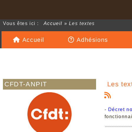
Vous êtes ici :
Accueil
»
Les textes
Accueil
Adhésions
CFDT-ANPIT
Les tex
-
Décret n
fonctionna