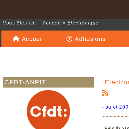
Vous êtes ici :
Accueil
»
Electronique
Accueil
Adhésions
CFDT-ANPIT
Electro
-
sujet 200
Date de cré