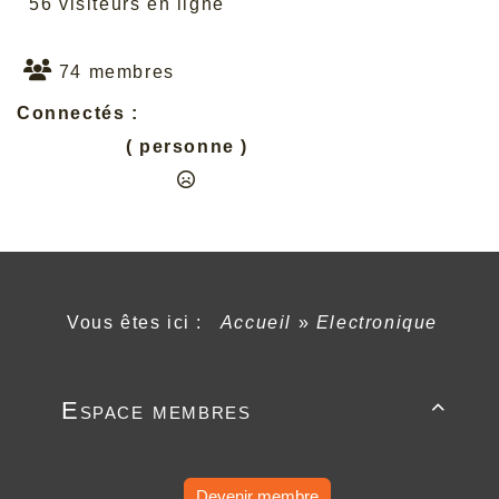
56 visiteurs en ligne
74 membres
Connectés :
( personne )
Vous êtes ici :
Accueil
»
Electronique
Espace membres

Devenir membre