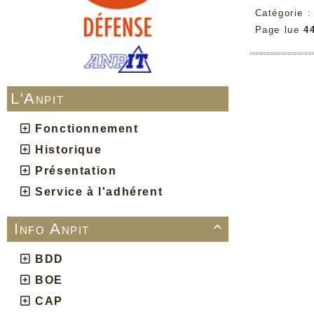
Catégorie 
Page lue
4
L'Anpit
Fonctionnement
Historique
Présentation
Service à l'adhérent
Info Anpit

BDD
BOE
CAP