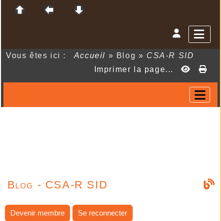
Vous êtes ici :
Accueil
»
Blog
»
CSA-R SID
Imprimer la page...
Blog - CSA-R SID
Devenir membre
Se reconnecter