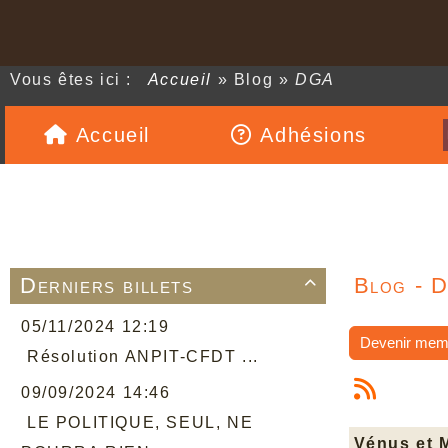
Vous êtes ici :
Accueil
»
Blog
»
DGA
Accueil
Adhésions
Derniers billets
Blog - 

05/11/2024 12:19
Devenir mem
Résolution ANPIT-CFDT ...
09/09/2024 14:46
LE POLITIQUE, SEUL, NE
Vénus et 