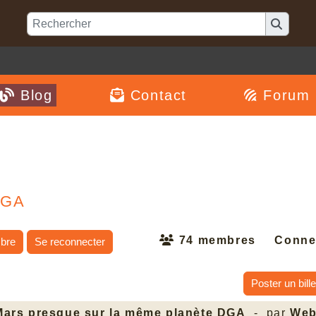
Blog
Contact
Forum
DGA
74 membres
Conne
bre
Se reconnecter
Poster un bille
Mars presque sur la même planète DGA
- par
Web