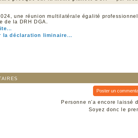
 2024, une réunion multilatérale égalité profession
ce de la DRH DGA.
ite...
 la déclaration liminaire...
aires
Poster un commenta
Personne n'a encore laissé 
Soyez donc le prem