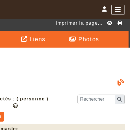
Imprimer la page...
Liens
Photos
ctés :
( personne )
t
master