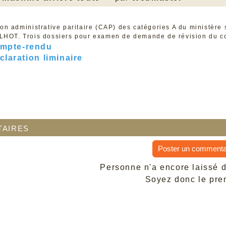
n administrative paritaire (CAP) des catégories A du ministère 
HOT. Trois dossiers pour examen de demande de révision du com
ompte-rendu
éclaration liminaire
aires
Poster un commenta
Personne n'a encore laissé 
Soyez donc le prem