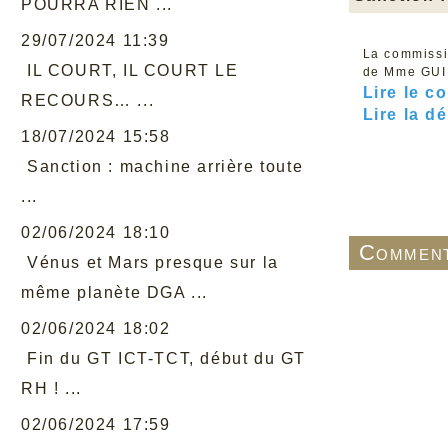
POURRA RIEN ...
29/07/2024 11:39
La commissio
IL COURT, IL COURT LE
de Mme GUIL
Lire le c
RECOURS… ...
Lire la d
18/07/2024 15:58
Sanction : machine arrière toute
...
02/06/2024 18:10
Comment
Vénus et Mars presque sur la
même planète DGA ...
02/06/2024 18:02
Fin du GT ICT-TCT, début du GT
RH ! ...
02/06/2024 17:59