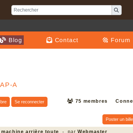
Blog
Contact
Forum
CAP-A
75 membres
Conne
bre
Se reconnecter
Poster un bille
 machine arrière toute
- par
Webmaster