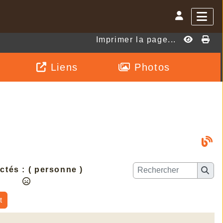
Imprimer la page...
Liens
Photos
ctés :
( personne )
t