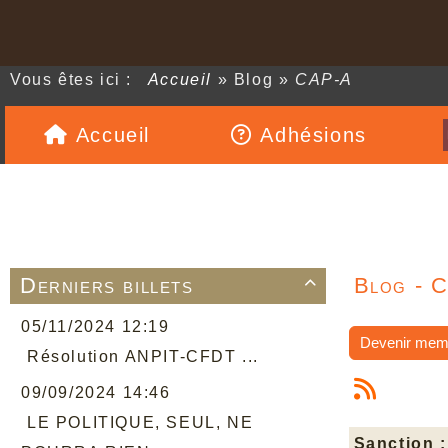
Vous êtes ici :
Accueil
»
Blog
»
CAP-A
Accueil
Adhésions
Derniers billets
Blog - 

05/11/2024 12:19
Devenir mem
Résolution ANPIT-CFDT ...
09/09/2024 14:46
LE POLITIQUE, SEUL, NE
Sanction :