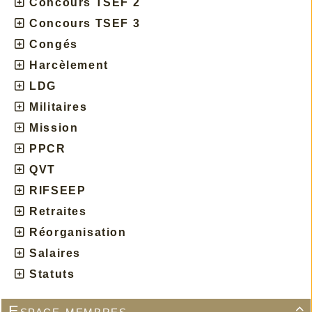
Concours TSEF 2
Concours TSEF 3
Congés
Harcèlement
LDG
Militaires
Mission
PPCR
QVT
RIFSEEP
Retraites
Réorganisation
Salaires
Statuts
Espace membres
