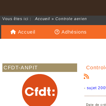
Vous êtes ici :
Accueil
»
Controle aerien
Accueil
Adhésions
CFDT-ANPIT
Control
-
sujet 200
Date de cré