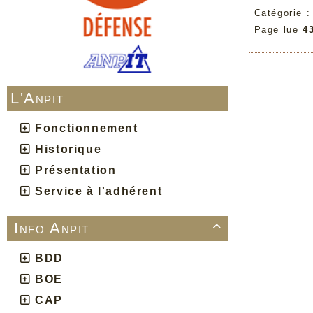
Catégorie 
Page lue
4
L'Anpit
Fonctionnement
Historique
Présentation
Service à l'adhérent
Info Anpit

BDD
BOE
CAP