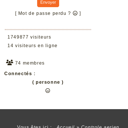
Envoyer
[ Mot de passe perdu ?
]
1749877 visiteurs
14 visiteurs en ligne
74 membres
Connectés :
( personne )
Vous êtes ici :
Accueil
»
Controle aerien