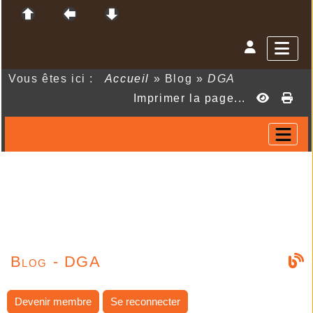
Vous êtes ici :
Accueil
»
Blog
»
DGA
Imprimer la page...
Blog - DGA
Devenir membre
Se reconnecter