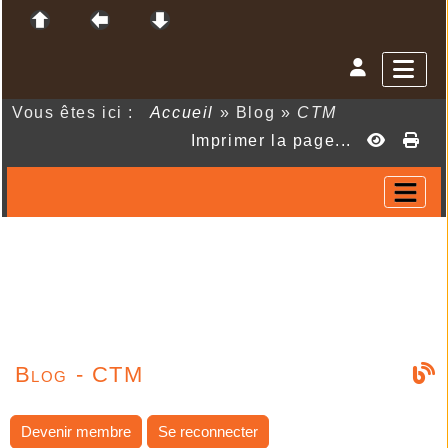
Vous êtes ici :
Accueil
»
Blog
»
CTM
Imprimer la page...
Blog - CTM
Devenir membre
Se reconnecter