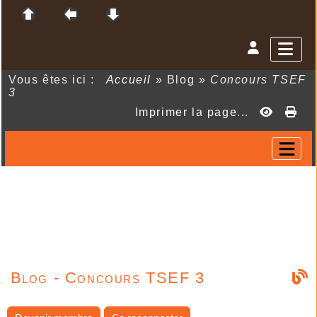
Vous êtes ici :
Accueil
»
Blog
»
Concours TSEF
3
Imprimer la page...
Blog - Concours TSEF 3