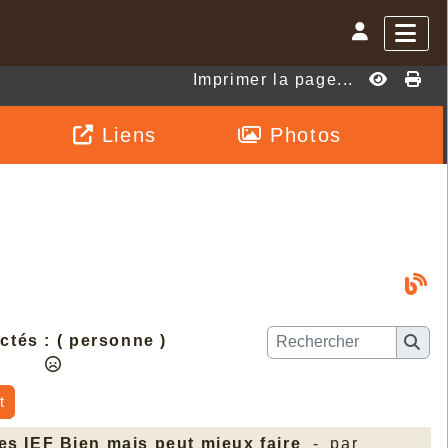
Imprimer la page...
Liens
Photos
ctés :
( personne )
t
les IEF Bien mais peut mieux faire
- par