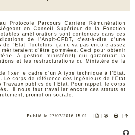
e au Protocole Parcours Carrière Rémunération
siégeant en Conseil Supérieur de la Fonction
 notables améliorations sont contenues dans ces
cations de l’Anpit-CFDT, c’est-à-dire d’une
 de l’Etat. Toutefois, ça ne va pas encore assez
et mériteraient d’être gommées. Ceci pour obtenir
riel à gestion ministériel) qui garantirait la
tions et les restructurations du Ministère de la
de fixer le cadre d’un A type technique à l’Etat.
s. Le corps de référence des Ingénieurs de l’Etat
s Travaux publics de l’Etat. Pour rappel, le corps
és. Il nous faut travailler encore ces statuts et
crutement, promotion sociale.
Publié le
27/07/2016 15:01
|
|
|