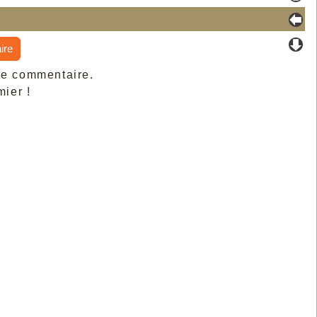
ire
de commentaire.
ier !