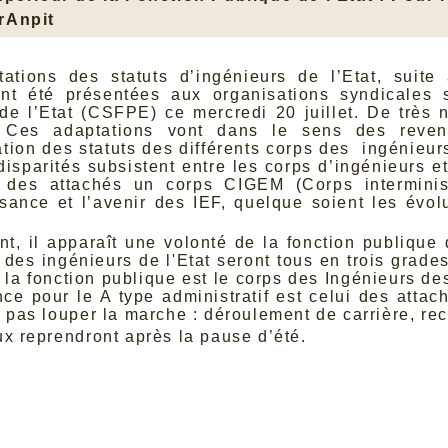
rAnpit
ations des statuts d’ingénieurs de l’Etat, suit
nt été présentées aux organisations syndicales 
de l’Etat (CSFPE) ce mercredi 20 juillet. De très
 Ces adaptations vont dans le sens des revendi
tion des statuts des différents corps des ingénieurs
 disparités subsistent entre les corps d’ingénieurs 
r des attachés un corps CIGEM (Corps interministé
sance et l’avenir des IEF, quelque soient les évolu
nt, il apparaît une volonté de la fonction publique 
 des ingénieurs de l'Etat seront tous en trois grade
 la fonction publique est le corps des Ingénieurs de
nce pour le A type administratif est celui des attach
e pas louper la marche : déroulement de carrière, re
ux reprendront après la pause d’été.