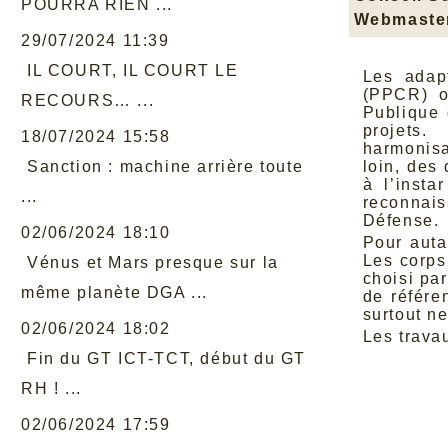
POURRA RIEN ...
Webmaste
29/07/2024 11:39
IL COURT, IL COURT LE
Les adapt
(PPCR) o
RECOURS… ...
Publique 
projets.
18/07/2024 15:58
harmonisa
Sanction : machine arrière toute
loin, des
à l’insta
...
reconnais
Défense.
02/06/2024 18:10
Pour auta
Les corps
Vénus et Mars presque sur la
choisi par
même planète DGA ...
de référe
surtout n
02/06/2024 18:02
Les trava
Fin du GT ICT-TCT, début du GT
RH ! ...
02/06/2024 17:59