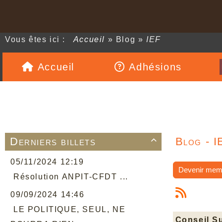
Vous êtes ici :
Accueil
»
Blog
»
IEF
Accueil
Adhésions
Derniers billets
Blog - I

05/11/2024 12:19
Devenir mem
Résolution ANPIT-CFDT ...
09/09/2024 14:46
LE POLITIQUE, SEUL, NE
Conseil Su