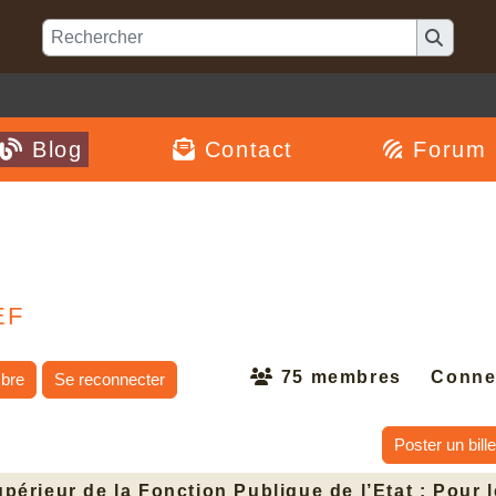
Blog
Contact
Forum
EF
75 membres
Conne
bre
Se reconnecter
Poster un bille
périeur de la Fonction Publique de l’Etat : Pour 