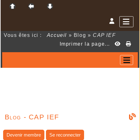
Vous êtes ici :
Accueil
»
Blog
»
CAP IEF
Imprimer la page...
Blog - CAP IEF
Devenir membre
Se reconnecter