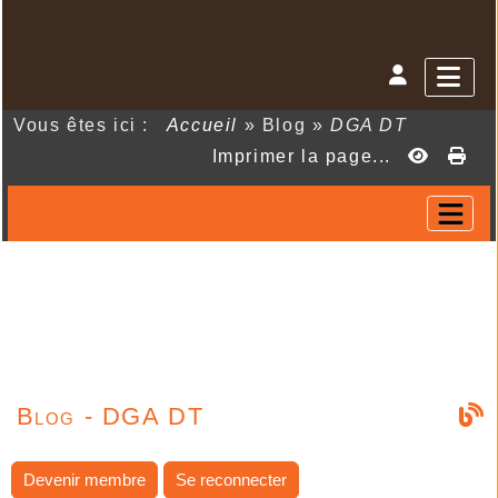
Vous êtes ici :
Accueil
»
Blog
»
DGA DT
Imprimer la page...
Blog - DGA DT
Devenir membre
Se reconnecter