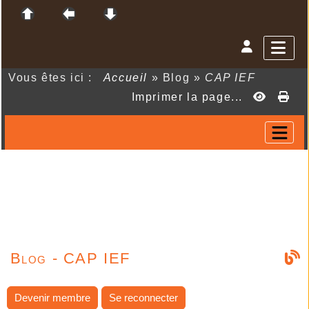
Vous êtes ici :
Accueil
»
Blog
»
CAP IEF
Imprimer la page...
Blog - CAP IEF
Devenir membre
Se reconnecter