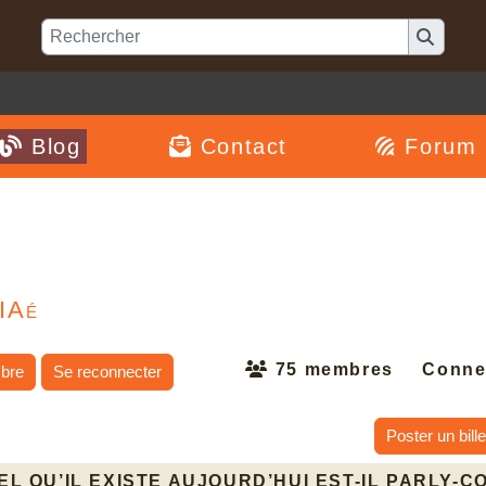
Blog
Contact
Forum
IAé
75 membres
Conne
bre
Se reconnecter
Poster un bille
TEL QU’IL EXISTE AUJOURD’HUI EST-IL PARLY-C