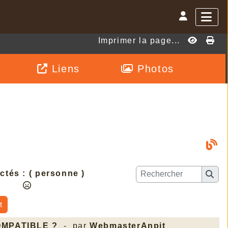
Imprimer la page...
Liens
Photos
ctés :
( personne )
t
OMPATIBLE ?
- par
WebmasterAnpit