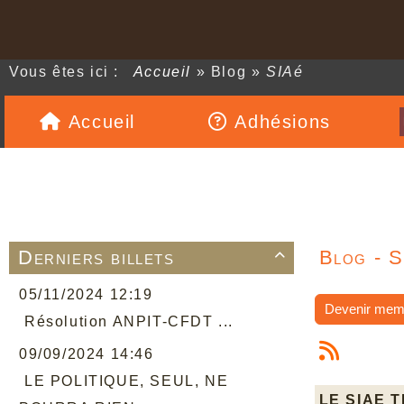
Vous êtes ici :
Accueil
»
Blog
»
SIAé
Accueil
Adhésions
Derniers billets
Blog - S

05/11/2024 12:19
Devenir mem
Résolution ANPIT-CFDT ...
09/09/2024 14:46
LE POLITIQUE, SEUL, NE
LE SIAE 