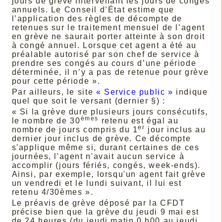
jours de grève intervenant les jours de congés
annuels. Le Conseil d’État estime que
l’application des règles de décompte de
retenues sur le traitement mensuel de l’agent
en grève ne saurait porter atteinte à son droit
à congé annuel. Lorsque cet agent a été au
préalable autorisé par son chef de service à
prendre ses congés au cours d’une période
déterminée, il n’y a pas de retenue pour grève
pour cette période ».
Par ailleurs, le site
« Service public »
indique
quel que soit le versant (dernier §) :
« Si la grève dure plusieurs jours consécutifs,
èmes
le nombre de 30
retenu est égal au
er
nombre de jours compris du 1
jour inclus au
dernier jour inclus de grève. Ce décompte
s'applique même si, durant certaines de ces
journées, l'agent n'avait aucun service à
accomplir (jours fériés, congés, week-ends).
Ainsi, par exemple, lorsqu'un agent fait grève
un vendredi et le lundi suivant, il lui est
retenu 4/30èmes ».
Le préavis de grève déposé par la CFDT
précise bien que la grève du jeudi 9 mai est
de 24 heures (du jeudi matin 0 h00 au jeudi