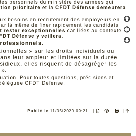
des personnels du ministère des armées qui
ion prioritaire
et la
CFDT Défense demeurera
aux besoins en recrutement des employeurs en
 par là même de fixer rapidement les candidats
 rester exceptionnelles
car liées au contexte
FDT Défense y veillera
.
rofessionnels.
onnelles » sur les droits individuels ou
dans leur ampleur et limitées sur la durée
insidieux, elles risquent de désagréger les
 ».
uation. Pour toutes questions, précisions et
 déléguée CFDT Défense.
Publié le
11/05/2020 09:21
|
|
|