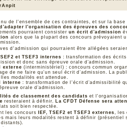
rAnpit
nu de l’ensemble de ces contraintes, et sur la base
d’adapter l'organisation des épreuves des conco
ements pourraient consister
un écrit d’admission
év
tion
alors que la plupart des concours prévoyaient u
dmission.
ves d’admission qui pourraient être allégées seraien
TSEF2 et TSEF3 internes
: transformation des écrits
ission et donc sans épreuve orale d'admission.
 externe
(interministériel) : concours commun organ
age de ne faire qu'un seul écrit d'admission. La publi
lles modalités est attendue.
 interne
: transformation de l’écrit d'admissibilité q
épreuve orale d'admission.
ités de classement des candidats
et l’organisatio
e
resteraient à définir.
La CFDT Défense sera attent
ats soit bien respectée.
t les concours
IEF, TSEF2 et TSEF3 externes
, les
s mais leurs modalités restent à définir (présentiel
distants).