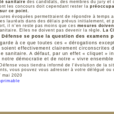
té sanitaire
des candidats, des membres du jury et 
ont les concours doit cependant rester la
préoccupat
 sur ce point.
sures évoquées permettraient de répondre à temps 
 les lauréats dans des délais prévus initialement, et
ort, il n’en reste pas moins que ces
mesures doivent
anitaire. Elles ne doivent pas devenir la règle.
La C
 Défense se pose la question des examens p
garde à ce que toutes ces « dérogations excepti
s soient effectivement clairement circonscrites 
se sanitaire. A défaut, par un effet « cliquet » 
 notre démocratie et de notre « vivre ensemble
éfense vous tiendra informé de l’évolution de la sit
ts, vous pouvez vous adresser à votre délégué ou
 7 mai 2020
mprimable