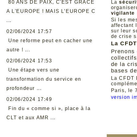
80 ANS DE PAIX, C'EST GRACE
La
sécuri
organiser
A L'EUROPE ! MAIS L’EUROPE C
vigilante
Si les me
...
affectant
sur leur s
02/06/2024 17:57
de crise s
Une reforme peut en cacher une
La CFDT
autre ! ...
Prenons 
collectif
02/06/2024 17:53
de la cri
Une étape vers une
bases de
La CFDT D
transformation du service en
complémen
profondeur ...
Paris, le
version i
02/06/2024 17:49
Fin du « comme si », place à la
CLT et aux AMR ...