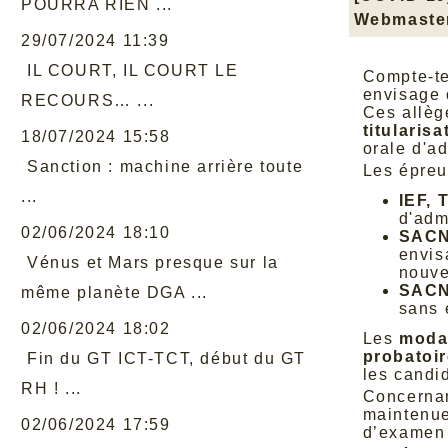
POURRA RIEN ...
Webmaste
29/07/2024 11:39
IL COURT, IL COURT LE
Compte-te
envisage
RECOURS… ...
Ces allèg
titularisa
18/07/2024 15:58
orale d'a
Sanction : machine arrière toute
Les épreu
...
IEF, 
d'adm
02/06/2024 18:10
SACN
envis
Vénus et Mars presque sur la
nouve
SACN
même planète DGA ...
sans 
02/06/2024 18:02
Les
modal
probatoir
Fin du GT ICT-TCT, début du GT
les candid
RH ! ...
Concernan
maintenue
02/06/2024 17:59
d’examen 