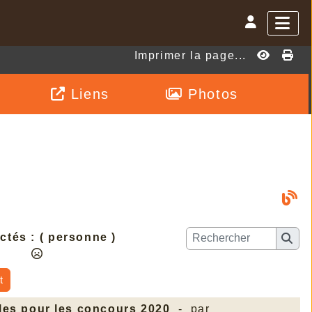
Imprimer la page...
Liens
Photos
ctés :
( personne )
t
es pour les concours 2020
- par