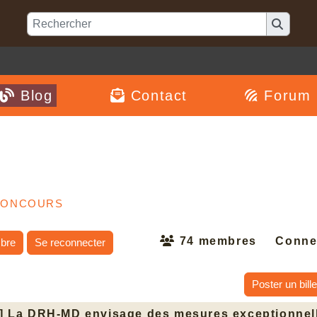
Blog
Contact
Forum
Concours
74 membres
Conne
bre
Se reconnecter
Poster un bille
] La DRH-MD envisage des mesures exceptionnell