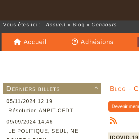
Vous êtes ici :
Accueil
»
Blog
»
Concours
Accueil
Adhésions
Derniers billets
Blog - 

05/11/2024 12:19
Devenir mem
Résolution ANPIT-CFDT ...
09/09/2024 14:46
LE POLITIQUE, SEUL, NE
[COVID-19