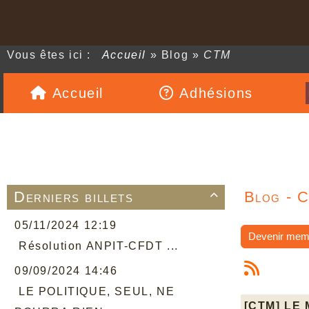
Vous êtes ici :
Accueil
»
Blog
»
CTM
Accueil
Adhésions
Derniers billets
Blog - 

05/11/2024 12:19
Devenir mem
Résolution ANPIT-CFDT ...
09/09/2024 14:46
LE POLITIQUE, SEUL, NE
[CTM] LE