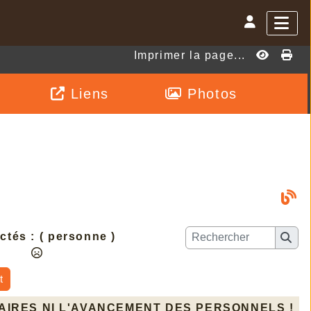
Imprimer la page...
Liens
Photos
ctés :
( personne )
t
LAIRES NI L'AVANCEMENT DES PERSONNELS !