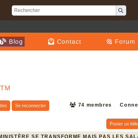
Blog
Contact
Forum
CTM
74 membres
Conne
bre
Se reconnecter
Poster un bille
 MINISTÈRE SE TRANSFORME MAIS PAS LES SA