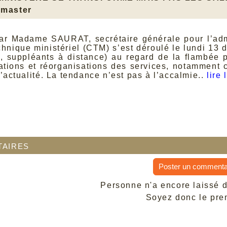
master
ar Madame SAURAT, secrétaire générale pour l’admi
chnique ministériel (CTM) s’est déroulé le lundi 13 
l, suppléants à distance) au regard de la flambée
rations et réorganisations des services, notamment c
’actualité. La tendance n’est pas à l’accalmie..
lire 
aires
Poster un commenta
Personne n'a encore laissé 
Soyez donc le prem