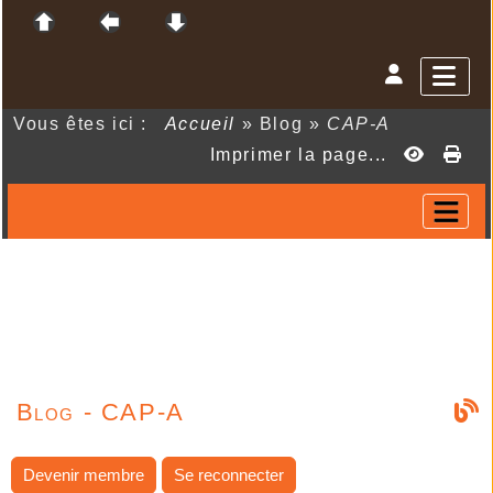
Vous êtes ici :
Accueil
»
Blog
»
CAP-A
Imprimer la page...
Blog - CAP-A
Devenir membre
Se reconnecter