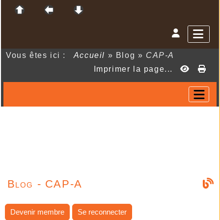
Vous êtes ici :
Accueil
»
Blog
»
CAP-A
Imprimer la page...
Blog - CAP-A
Devenir membre
Se reconnecter