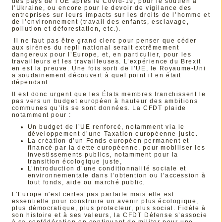
des pays de l’UE après le Covid-19, pour le soutien à
l’Ukraine, ou encore pour le devoir de vigilance des
entreprises sur leurs impacts sur les droits de l’homme et
de l’environnement (travail des enfants, esclavage,
pollution et déforestation, etc.).
Il ne faut pas être grand clerc pour penser que céder
aux sirènes du repli national serait extrêmement
dangereux pour l’Europe, et, en particulier, pour les
travailleurs et les travailleuses. L’expérience du Brexit
en est la preuve. Une fois sorti de l’UE, le Royaume-Uni
a soudainement découvert à quel point il en était
dépendant.
Il est donc urgent que les États membres franchissent le
pas vers un budget européen à hauteur des ambitions
communes qu’ils se sont données. La CFDT plaide
notamment pour :
Un budget de l’UE renforcé, notamment via le
développement d’une Taxation européenne juste.
La création d’un Fonds européen permanent et
financé par la dette européenne, pour mobiliser les
investissements publics, notamment pour la
transition écologique juste,
L’introduction d’une conditionnalité sociale et
environnementale dans l’obtention ou l’accession à
tout fonds, aide ou marché public.
L'Europe n'est certes pas parfaite mais elle est
essentielle pour construire un avenir plus écologique,
plus démocratique, plus protecteur, plus social. Fidèle à
son histoire et à ses valeurs, la CFDT Défense s’associe
à sa confédération en continuant de militer pour une