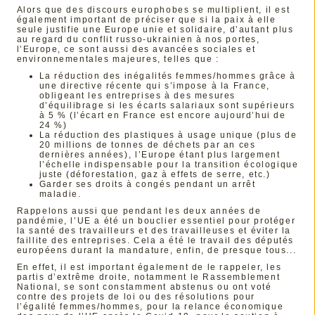
Alors que des discours europhobes se multiplient, il est
également important de préciser que si la paix à elle
seule justifie une Europe unie et solidaire, d’autant plus
au regard du conflit russo-ukrainien à nos portes,
l’Europe, ce sont aussi des avancées sociales et
environnementales majeures, telles que :
La réduction des inégalités femmes/hommes grâce à
une directive récente qui s’impose à la France,
obligeant les entreprises à des mesures
d’équilibrage si les écarts salariaux sont supérieurs
à 5 % (l’écart en France est encore aujourd’hui de
24 %)
La réduction des plastiques à usage unique (plus de
20 millions de tonnes de déchets par an ces
dernières années), l’Europe étant plus largement
l’échelle indispensable pour la transition écologique
juste (déforestation, gaz à effets de serre, etc.)
Garder ses droits à congés pendant un arrêt
maladie.
Rappelons aussi que pendant les deux années de
pandémie, l’UE a été un bouclier essentiel pour protéger
la santé des travailleurs et des travailleuses et éviter la
faillite des entreprises. Cela a été le travail des députés
européens durant la mandature, enfin, de presque tous...
En effet, il est important également de le rappeler, les
partis d’extrême droite, notamment le Rassemblement
National, se sont constamment abstenus ou ont voté
contre des projets de loi ou des résolutions pour
l’égalité femmes/hommes, pour la relance économique