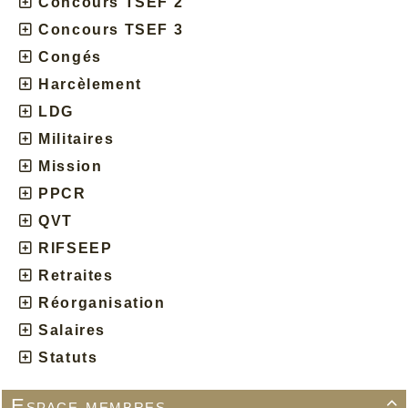
Concours TSEF 2
Concours TSEF 3
Congés
Harcèlement
LDG
Militaires
Mission
PPCR
QVT
RIFSEEP
Retraites
Réorganisation
Salaires
Statuts
Espace membres
