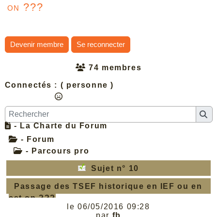
on ???
Devenir membre
Se reconnecter
74 membres
Connectés :
( personne )
- La Charte du Forum
- Forum
- Parcours pro
Sujet n° 10
Passage des TSEF historique en IEF ou en
est on ???
le 06/05/2016 09:28
par
fb