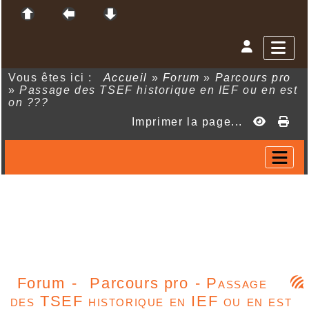
Vous êtes ici :
Accueil
»
Forum
»
Parcours pro
»
Passage des TSEF historique en IEF ou en est
on ???
Imprimer la page...
Forum
-
Parcours pro
- Passage
des TSEF historique en IEF ou en est