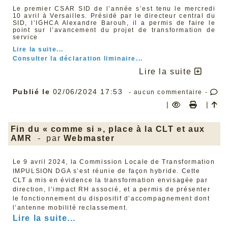
Le premier CSAR SID de l’année s’est tenu le mercredi
Il ne faut pas être grand clerc pour penser que céder
10 avril à Versailles. Présidé par le directeur central du
aux sirènes du repli national serait extrêmement
SID, l’IGHCA Alexandre Barouh, il a permis de faire le
dangereux pour l’Europe, et, en particulier, pour les
point sur l’avancement du projet de transformation de
travailleurs et les travailleuses. L’expérience du Brexit
service
en est la preuve. Une fois sorti de l’UE, le Royaume-Uni
a soudainement découvert à quel point il en était
Lire la suite...
dépendant.
Consulter la déclaration liminaire...
Il est donc urgent que les États membres franchissent le
Lire la suite
pas vers un budget européen à hauteur des ambitions
communes qu’ils se sont données. La CFDT plaide
notamment pour :
Publié le
02/06/2024 17:53
- aucun commentaire -
Un budget de l’UE renforcé, notamment via le
|
|
développement d’une Taxation européenne juste.
La création d’un Fonds européen permanent et
financé par la dette européenne, pour mobiliser les
investissements publics, notamment pour la
Fin du « comme si », place à la CLT et aux
transition écologique juste,
AMR
- par
Webmaster
L’introduction d’une conditionnalité sociale et
environnementale dans l’obtention ou l’accession à
tout fonds, aide ou marché public.
Le 9 avril 2024, la Commission Locale de Transformation
L'Europe n'est certes pas parfaite mais elle est
IMPULSION DGA s’est réunie de façon hybride. Cette
essentielle pour construire un avenir plus écologique,
CLT a mis en évidence la transformation envisagée par
plus démocratique, plus protecteur, plus social. Fidèle à
son histoire et à ses valeurs, la CFDT Défense s’associe
direction, l’impact RH associé, et a permis de présenter
à sa confédération en continuant de militer pour une
le fonctionnement du dispositif d’accompagnement dont
Europe fraternelle et progressiste. Nous n'avons pas
l’antenne mobilité reclassement.
besoin de moins d'Europe mais de mieux d'Europe.
Lire la suite...
Alors le 9 juin, votons pour l'Europe et pour une Europe