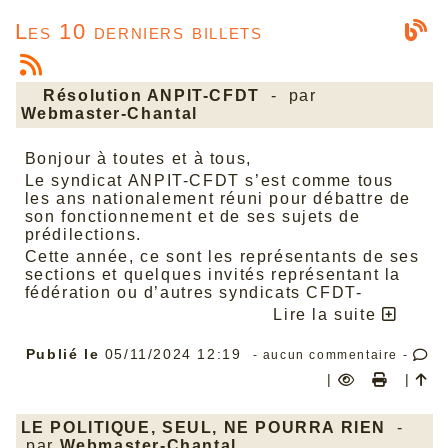
Les 10 derniers billets
Résolution ANPIT-CFDT
- par
Webmaster-Chantal
Bonjour à toutes et à tous,
Le syndicat ANPIT-CFDT s’est comme tous
les ans nationalement réuni pour débattre de
son fonctionnement et de ses sujets de
prédilections.
Cette année, ce sont les représentants de ses
sections et quelques invités représentant la
fédération ou d’autres syndicats CFDT-
Défense qu’il a conviés à Quiberon, du 02 au
Lire la suite
04 octobre 2024, pour actualiser son
revendicatif.
Publié le
05/11/2024 12:19
- aucun commentaire -
Très bonne lecture !
|
|
Retrouver toute l’information
sur
(
file/congres/c2024/Congres-
Quiberon/Reesolution_ANPIT_Congrees_octobre
LE POLITIQUE, SEUL, NE POURRA RIEN
-
par
Webmaster-Chantal