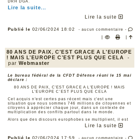
DRH DGA.
Lire la suite...
Lire la suite
Publié le
02/06/2024 18:02
- aucun commentaire -
|
|
80 ANS DE PAIX, C'EST GRACE A L'EUROPE
! MAIS L’EUROPE C’EST PLUS QUE CELA
-
par
Webmaster
Le bureau fédéral de la CFDT Défense réuni le 15 mai
déclare :
80 ANS DE PAIX, C'EST GRACE A L'EUROPE ! MAIS
L’EUROPE C’EST PLUS QUE CELA
Cet acquis n'est certes pas récent mais c'est une
situation que nous sommes 746 millions de citoyennes et
citoyens à apprécier chaque jour, dans un contexte de
multiplication des conflits partout dans le monde.
Alors que des discours europhobes se multiplient, il est
également important de préciser que si la paix à elle
Lire la suite
seule justifie une Europe unie et solidaire, d’autant plus
au regard du conflit russo-ukrainien à nos portes,
l’Europe, ce sont aussi des avancées sociales et
Publié le
02/06/2024 17:59
- aucun commentaire -