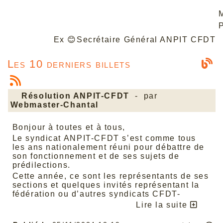
Ex
😊
Secrétaire Général ANPIT CFDT
Les 10 derniers billets
Résolution ANPIT-CFDT
- par
Webmaster-Chantal
Bonjour à toutes et à tous,
Le syndicat ANPIT-CFDT s’est comme tous
les ans nationalement réuni pour débattre de
son fonctionnement et de ses sujets de
prédilections.
Cette année, ce sont les représentants de ses
sections et quelques invités représentant la
fédération ou d’autres syndicats CFDT-
Défense qu’il a conviés à Quiberon, du 02 au
Lire la suite
04 octobre 2024, pour actualiser son
revendicatif.