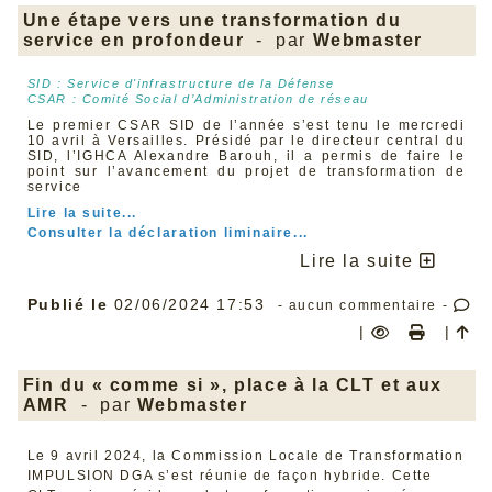
contre des projets de loi ou des résolutions pour
Une étape vers une transformation du
l’égalité femmes/hommes, pour la relance économique
service en profondeur
- par
Webmaster
des pays de l’UE après le Covid-19, pour le soutien à
l’Ukraine, ou encore pour le devoir de vigilance des
entreprises sur leurs impacts sur les droits de l’homme
SID : Service d'infrastructure de la Défense
et de l’environnement (travail des enfants, esclavage,
CSAR : Comité Social d’Administration de réseau
pollution et déforestation, etc.).
Le premier CSAR SID de l’année s’est tenu le mercredi
Il ne faut pas être grand clerc pour penser que céder
10 avril à Versailles. Présidé par le directeur central du
aux sirènes du repli national serait extrêmement
SID, l’IGHCA Alexandre Barouh, il a permis de faire le
dangereux pour l’Europe, et, en particulier, pour les
point sur l’avancement du projet de transformation de
travailleurs et les travailleuses. L’expérience du Brexit
service
en est la preuve. Une fois sorti de l’UE, le Royaume-Uni
a soudainement découvert à quel point il en était
Lire la suite...
dépendant.
Consulter la déclaration liminaire...
Il est donc urgent que les États membres franchissent le
Lire la suite
pas vers un budget européen à hauteur des ambitions
communes qu’ils se sont données. La CFDT plaide
notamment pour :
Publié le
02/06/2024 17:53
- aucun commentaire -
Un budget de l’UE renforcé, notamment via le
|
|
développement d’une Taxation européenne juste.
La création d’un Fonds européen permanent et
financé par la dette européenne, pour mobiliser les
investissements publics, notamment pour la
Fin du « comme si », place à la CLT et aux
transition écologique juste,
AMR
- par
Webmaster
L’introduction d’une conditionnalité sociale et
environnementale dans l’obtention ou l’accession à
tout fonds, aide ou marché public.
Le 9 avril 2024, la Commission Locale de Transformation
L'Europe n'est certes pas parfaite mais elle est
IMPULSION DGA s’est réunie de façon hybride. Cette
essentielle pour construire un avenir plus écologique,