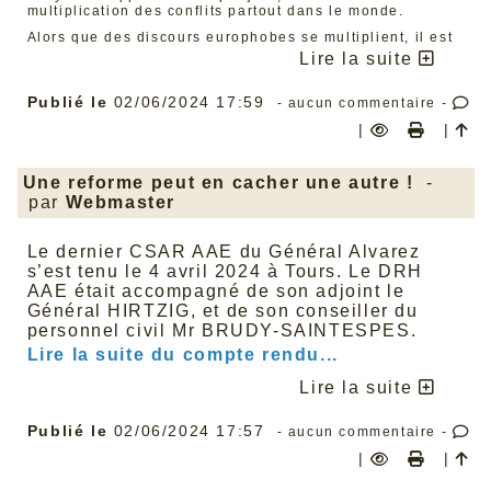
multiplication des conflits partout dans le monde.
Alors que des discours europhobes se multiplient, il est
également important de préciser que si la paix à elle
Lire la suite
seule justifie une Europe unie et solidaire, d’autant plus
au regard du conflit russo-ukrainien à nos portes,
l’Europe, ce sont aussi des avancées sociales et
Publié le
02/06/2024 17:59
- aucun commentaire -
environnementales majeures, telles que :
|
|
La réduction des inégalités femmes/hommes grâce à
une directive récente qui s’impose à la France,
obligeant les entreprises à des mesures
Une reforme peut en cacher une autre !
-
d’équilibrage si les écarts salariaux sont supérieurs
par
Webmaster
à 5 % (l’écart en France est encore aujourd’hui de
24 %)
La réduction des plastiques à usage unique (plus de
20 millions de tonnes de déchets par an ces
Le dernier CSAR AAE du Général Alvarez
dernières années), l’Europe étant plus largement
s’est tenu le 4 avril 2024 à Tours. Le DRH
l’échelle indispensable pour la transition
AAE était accompagné de son adjoint le
écologique juste (déforestation, gaz à effets de
Général HIRTZIG, et de son conseiller du
serre, etc.)
Garder ses droits à congés pendant un arrêt
personnel civil Mr BRUDY-SAINTESPES.
maladie.
Lire la suite du compte rendu...
Rappelons aussi que pendant les deux années de
pandémie, l’UE a été un bouclier essentiel pour protéger
Lire la suite
la santé des travailleurs et des travailleuses et éviter la
faillite des entreprises. Cela a été le travail des députés
européens durant la mandature, enfin, de presque tous...
Publié le
02/06/2024 17:57
- aucun commentaire -
En effet, il est important également de le rappeler, les
|
|
partis d’extrême droite, notamment le Rassemblement
National, se sont constamment abstenus ou ont voté