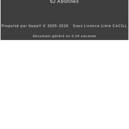
62 Abonnés
Propulsé par GuppY
© 2005-2026
Sous Licence Libre CeCILL
Document généré en 0.24 seconde