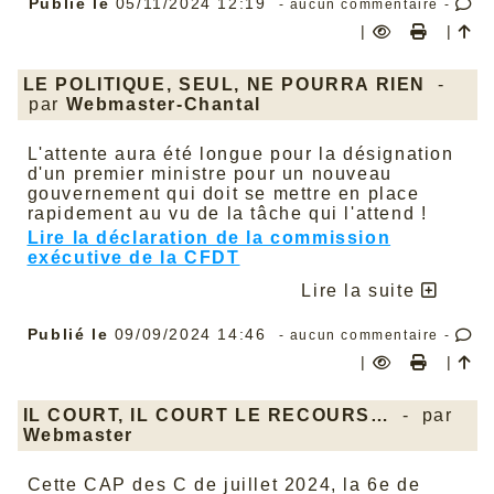
Publié le
05/11/2024 12:19
- aucun commentaire -
Très bonne lecture !
|
|
Retrouver toute l’information
sur
(
file/congres/c2024/Congres-
Quiberon/Reesolution_ANPIT_Congrees_octobre
LE POLITIQUE, SEUL, NE POURRA RIEN
-
par
Webmaster-Chantal
L'attente aura été longue pour la désignation
d'un premier ministre pour un nouveau
gouvernement qui doit se mettre en place
rapidement au vu de la tâche qui l'attend !
Lire la déclaration de la commission
exécutive de la CFDT
Lire la suite
Publié le
09/09/2024 14:46
- aucun commentaire -
|
|
IL COURT, IL COURT LE RECOURS…
- par
Webmaster
Cette CAP des C de juillet 2024, la 6e de