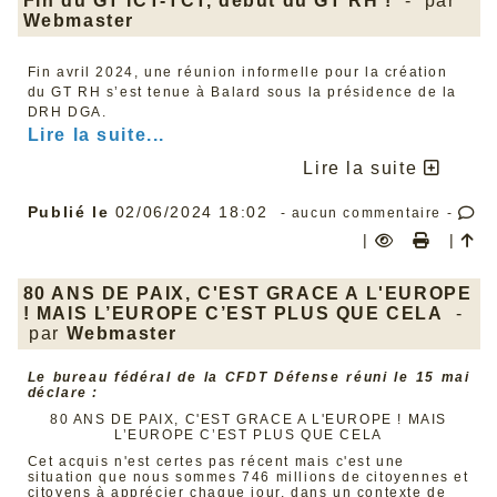
Fin du GT ICT-TCT, début du GT RH !
- par
Webmaster
Fin avril 2024, une réunion informelle pour la création
du GT RH s’est tenue à Balard sous la présidence de la
DRH DGA.
Lire la suite...
Lire la suite
Publié le
02/06/2024 18:02
- aucun commentaire -
|
|
80 ANS DE PAIX, C'EST GRACE A L'EUROPE
! MAIS L’EUROPE C’EST PLUS QUE CELA
-
par
Webmaster
Le bureau fédéral de la CFDT Défense réuni le 15 mai
déclare :
80 ANS DE PAIX, C'EST GRACE A L'EUROPE ! MAIS
L’EUROPE C’EST PLUS QUE CELA
Cet acquis n'est certes pas récent mais c'est une
situation que nous sommes 746 millions de citoyennes et
citoyens à apprécier chaque jour, dans un contexte de