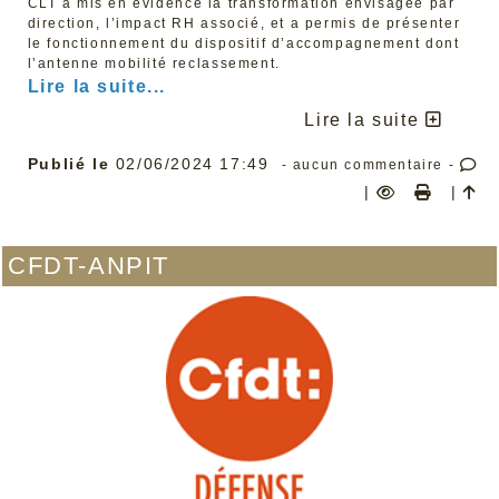
CLT a mis en évidence la transformation envisagée par
plus démocratique, plus protecteur, plus social. Fidèle à
son histoire et à ses valeurs, la CFDT Défense s’associe
direction, l’impact RH associé, et a permis de présenter
à sa confédération en continuant de militer pour une
le fonctionnement du dispositif d’accompagnement dont
Europe fraternelle et progressiste. Nous n'avons pas
l’antenne mobilité reclassement.
besoin de moins d'Europe mais de mieux d'Europe.
Lire la suite...
Alors le 9 juin, votons pour l'Europe et pour une Europe
plus ambitieuse.
Lire la suite
Paris, le 15 mai 2024
Publié le
02/06/2024 17:49
- aucun commentaire -
|
|
CFDT-ANPIT