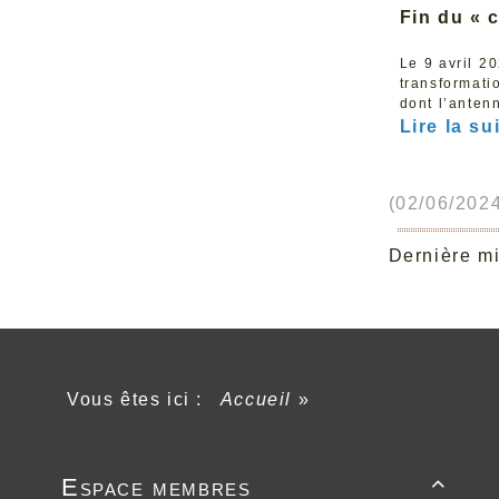
Fin du « 
Le 9 avril 2
transformati
dont l’anten
Lire la sui
(02/06/2024
Dernière mi
Vous êtes ici :
Accueil
»
Espace membres
