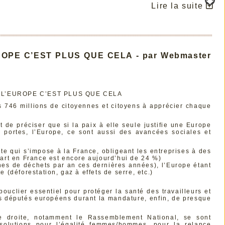
Lire la suite
ROPE C’EST PLUS QUE CELA - par Webmaster
S L’EUROPE C’EST PLUS QUE CELA
s 746 millions de citoyennes et citoyens à apprécier chaque
 de préciser que si la paix à elle seule justifie une Europe
s portes, l’Europe, ce sont aussi des avancées sociales et
e qui s’impose à la France, obligeant les entreprises à des
cart en France est encore aujourd’hui de 24 %)
nes de déchets par an ces dernières années), l’Europe étant
 (déforestation, gaz à effets de serre, etc.)
clier essentiel pour protéger la santé des travailleurs et
l des députés européens durant la mandature, enfin, de presque
ême droite, notamment le Rassemblement National, se sont
olutions pour l’égalité femmes/hommes, pour la relance