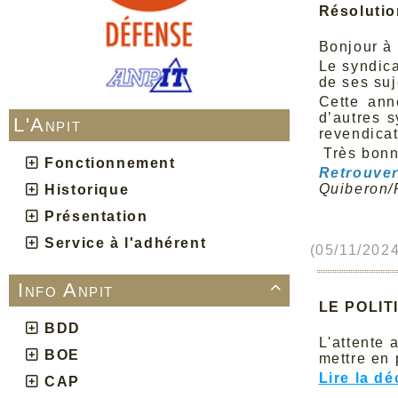
Résolutio
Bonjour à 
Le syndic
de ses suj
Cette ann
d’autres 
L'Anpit
revendicat
Très bonne
Fonctionnement
Retro
Quiberon/
Historique
Présentation
Service à l'adhérent
(05/11/2024
Info Anpit

LE POLIT
BDD
L'attente 
BOE
mettre en 
Lire la d
CAP