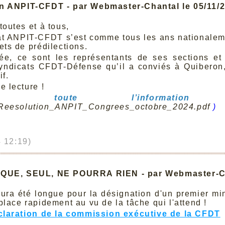
n ANPIT-CFDT - par Webmaster-Chantal le 05/11/
toutes et à tous,
at ANPIT-CFDT s’est comme tous les ans nationaleme
ets de prédilections.
ée, ce sont les représentants de ses sections et 
syndicats CFDT-Défense qu’il a conviés à Quiberon
if.
 lecture !
uver toute l’information
Reesolution_ANPIT_Congrees_octobre_2024.pdf
)
 12:19)
IQUE, SEUL, NE POURRA RIEN - par Webmaster-Ch
aura été longue pour la désignation d'un premier m
place rapidement au vu de la tâche qui l'attend !
éclaration de la commission exécutive de la CFDT