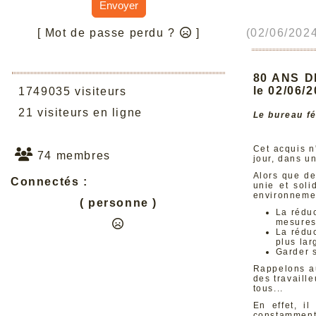
Envoyer
(02/06/2024
[ Mot de passe perdu ?
]
80 ANS D
le 02/06/
1749035 visiteurs
21 visiteurs en ligne
Le bureau fé
Cet acquis n
74 membres
jour, dans u
Alors que de
Connectés :
unie et soli
environnemen
( personne )
La réduc
mesures 
La réduc
plus lar
Garder s
Rappelons au
des travaill
tous...
En effet, i
constamment