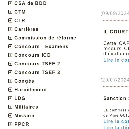
CSA de BDD
CTM
(09/09/2024
CTR
Carrières
IL COURT
Commission de réforme
Cette CAP
Concours - Examens
recours C
d’évaluati
Concours ICD
Lire le c
Concours TSEF 2
Concours TSEF 3
(29/07/2024
Congés
Harcèlement
Sanction 
LDG
Militaires
La commissio
Mission
de Mme GUILH
Lire le c
PPCR
Lire la dé