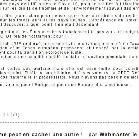
es pays de l’UE après le Covid-19, pour le soutien à l’Ukraine
 sur les droits de l’homme et de l’environnement (travail des enf
as être grand clerc pour penser que céder aux sirènes du repli 
 pour les travailleurs et les travailleuses. L’expérience du Brex
 découvert à quel point il en était dépendant.
urgent que les États membres franchissent le pas vers un budge
 CFDT plaide notamment pour :
et de l’UE renforcé, notamment via le développement d’une Taxa
tion d’un Fonds européen permanent et financé par la dette 
t pour la transition écologique juste,
duction d’une conditionnalité sociale et environnementale dan
est certes pas parfaite mais elle est essentielle pour const
plus social. Fidèle à son histoire et à ses valeurs, la CFDT Dé
ope fraternelle et progressiste. Nous n'avons pas besoin de mo
uin, votons pour l'Europe et pour une Europe plus ambitieuse.
 17:59)
me peut en cacher une autre ! - par Webmaster l