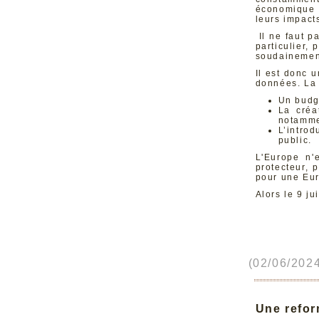
économique d
leurs impacts
Il ne faut p
particulier,
soudainement
Il est donc 
données. La
Un budg
La créa
notammen
L’intro
public.
L'Europe n'
protecteur, 
pour une Eur
Alors le 9 j
(02/06/2024
Une refor