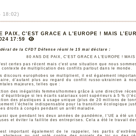
 18:02)
E PAIX, C'EST GRACE A L'EUROPE ! MAIS L’EU
2024 17:59
déral de la CFDT Défense réuni le 15 mai déclare :
80 ANS DE PAIX, C'EST GRACE A L'EUROPE ! MAI
'est certes pas récent mais c'est une situation que nous somme
n contexte de multiplication des conflits partout dans le monde.
s discours europhobes se multiplient, il est également important
daire, d’autant plus au regard du conflit russo-ukrainien à no
tales majeures, telles que :
tion des inégalités femmes/hommes grâce à une directive récent
d’équilibrage si les écarts salariaux sont supérieurs à 5 % (l’é
tion des plastiques à usage unique (plus de 20 millions de ton
gement l’échelle indispensable pour la transition écologique juste
es droits à congés pendant un arrêt maladie.
ssi que pendant les deux années de pandémie, l’UE a été un bou
euses et éviter la faillite des entreprises. Cela a été le travai
l est important également de le rappeler, les partis d’extr
 abstenus ou ont voté contre des projets de loi ou des rés