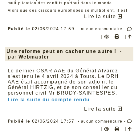
multiplication des conflits partout dans le monde.
Alors que des discours europhobes se multiplient, il est
également important de préciser que si la paix à elle
Lire la suite
seule justifie une Europe unie et solidaire, d’autant plus
au regard du conflit russo-ukrainien à nos portes,
l’Europe, ce sont aussi des avancées sociales et
Publié le
02/06/2024 17:59
- aucun commentaire -
environnementales majeures, telles que :
|
|
La réduction des inégalités femmes/hommes grâce à
une directive récente qui s’impose à la France,
obligeant les entreprises à des mesures
Une reforme peut en cacher une autre !
-
d’équilibrage si les écarts salariaux sont supérieurs
par
Webmaster
à 5 % (l’écart en France est encore aujourd’hui de
24 %)
La réduction des plastiques à usage unique (plus de
20 millions de tonnes de déchets par an ces
Le dernier CSAR AAE du Général Alvarez
dernières années), l’Europe étant plus largement
s’est tenu le 4 avril 2024 à Tours. Le DRH
l’échelle indispensable pour la transition
AAE était accompagné de son adjoint le
écologique juste (déforestation, gaz à effets de
Général HIRTZIG, et de son conseiller du
serre, etc.)
Garder ses droits à congés pendant un arrêt
personnel civil Mr BRUDY-SAINTESPES.
maladie.
Lire la suite du compte rendu...
Rappelons aussi que pendant les deux années de
pandémie, l’UE a été un bouclier essentiel pour protéger
Lire la suite
la santé des travailleurs et des travailleuses et éviter la
faillite des entreprises. Cela a été le travail des députés
européens durant la mandature, enfin, de presque tous...
Publié le
02/06/2024 17:57
- aucun commentaire -
En effet, il est important également de le rappeler, les
|
|
partis d’extrême droite, notamment le Rassemblement
National, se sont constamment abstenus ou ont voté