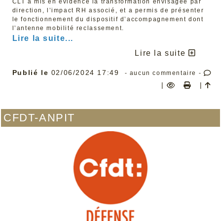
CLT a mis en évidence la transformation envisagée par
plus démocratique, plus protecteur, plus social. Fidèle à
son histoire et à ses valeurs, la CFDT Défense s’associe
direction, l’impact RH associé, et a permis de présenter
à sa confédération en continuant de militer pour une
le fonctionnement du dispositif d’accompagnement dont
Europe fraternelle et progressiste. Nous n'avons pas
l’antenne mobilité reclassement.
besoin de moins d'Europe mais de mieux d'Europe.
Lire la suite...
Alors le 9 juin, votons pour l'Europe et pour une Europe
plus ambitieuse.
Lire la suite
Paris, le 15 mai 2024
Publié le
02/06/2024 17:49
- aucun commentaire -
|
|
CFDT-ANPIT