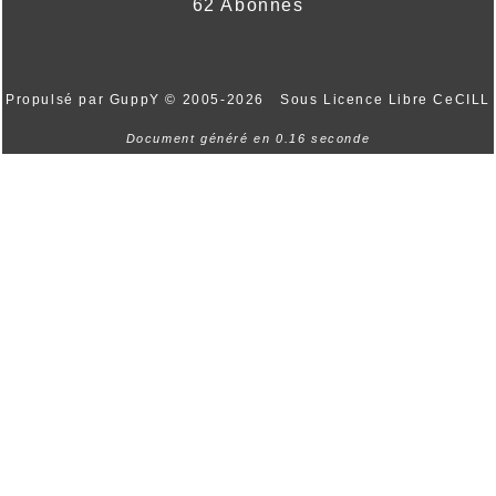
62 Abonnés
Propulsé par GuppY
© 2005-2026
Sous Licence Libre CeCILL
Document généré en 0.16 seconde