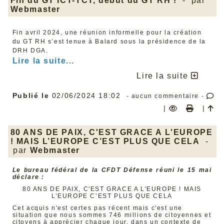
Fin du GT ICT-TCT, début du GT RH !
- par
Webmaster
Fin avril 2024, une réunion informelle pour la création
du GT RH s’est tenue à Balard sous la présidence de la
DRH DGA.
Lire la suite...
Lire la suite
Publié le
02/06/2024 18:02
- aucun commentaire -
|
|
80 ANS DE PAIX, C'EST GRACE A L'EUROPE
! MAIS L’EUROPE C’EST PLUS QUE CELA
-
par
Webmaster
Le bureau fédéral de la CFDT Défense réuni le 15 mai
déclare :
80 ANS DE PAIX, C'EST GRACE A L'EUROPE ! MAIS
L’EUROPE C’EST PLUS QUE CELA
Cet acquis n'est certes pas récent mais c'est une
situation que nous sommes 746 millions de citoyennes et
citoyens à apprécier chaque jour, dans un contexte de