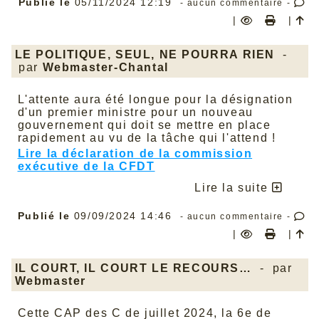
Publié le
05/11/2024 12:19
- aucun commentaire -
Très bonne lecture !
|
|
Retrouver toute l’information
sur
(
file/congres/c2024/Congres-
Quiberon/Reesolution_ANPIT_Congrees_octobre
LE POLITIQUE, SEUL, NE POURRA RIEN
-
par
Webmaster-Chantal
L'attente aura été longue pour la désignation
d'un premier ministre pour un nouveau
gouvernement qui doit se mettre en place
rapidement au vu de la tâche qui l'attend !
Lire la déclaration de la commission
exécutive de la CFDT
Lire la suite
Publié le
09/09/2024 14:46
- aucun commentaire -
|
|
IL COURT, IL COURT LE RECOURS…
- par
Webmaster
Cette CAP des C de juillet 2024, la 6e de