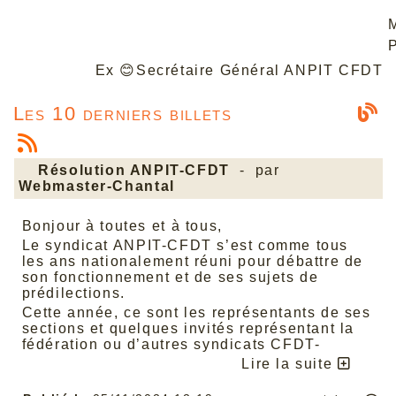
Ex
😊
Secrétaire Général ANPIT CFDT
Les 10 derniers billets
Résolution ANPIT-CFDT
- par
Webmaster-Chantal
Bonjour à toutes et à tous,
Le syndicat ANPIT-CFDT s’est comme tous
les ans nationalement réuni pour débattre de
son fonctionnement et de ses sujets de
prédilections.
Cette année, ce sont les représentants de ses
sections et quelques invités représentant la
fédération ou d’autres syndicats CFDT-
Défense qu’il a conviés à Quiberon, du 02 au
Lire la suite
04 octobre 2024, pour actualiser son
revendicatif.