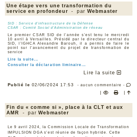
contre des projets de loi ou des résolutions pour
Une étape vers une transformation du
l’égalité femmes/hommes, pour la relance économique
service en profondeur
- par
Webmaster
des pays de l’UE après le Covid-19, pour le soutien à
l’Ukraine, ou encore pour le devoir de vigilance des
entreprises sur leurs impacts sur les droits de l’homme
SID : Service d'infrastructure de la Défense
et de l’environnement (travail des enfants, esclavage,
CSAR : Comité Social d’Administration de réseau
pollution et déforestation, etc.).
Le premier CSAR SID de l’année s’est tenu le mercredi
Il ne faut pas être grand clerc pour penser que céder
10 avril à Versailles. Présidé par le directeur central du
aux sirènes du repli national serait extrêmement
SID, l’IGHCA Alexandre Barouh, il a permis de faire le
dangereux pour l’Europe, et, en particulier, pour les
point sur l’avancement du projet de transformation de
travailleurs et les travailleuses. L’expérience du Brexit
service
en est la preuve. Une fois sorti de l’UE, le Royaume-Uni
a soudainement découvert à quel point il en était
Lire la suite...
dépendant.
Consulter la déclaration liminaire...
Il est donc urgent que les États membres franchissent le
Lire la suite
pas vers un budget européen à hauteur des ambitions
communes qu’ils se sont données. La CFDT plaide
notamment pour :
Publié le
02/06/2024 17:53
- aucun commentaire -
Un budget de l’UE renforcé, notamment via le
|
|
développement d’une Taxation européenne juste.
La création d’un Fonds européen permanent et
financé par la dette européenne, pour mobiliser les
investissements publics, notamment pour la
Fin du « comme si », place à la CLT et aux
transition écologique juste,
AMR
- par
Webmaster
L’introduction d’une conditionnalité sociale et
environnementale dans l’obtention ou l’accession à
tout fonds, aide ou marché public.
Le 9 avril 2024, la Commission Locale de Transformation
L'Europe n'est certes pas parfaite mais elle est
IMPULSION DGA s’est réunie de façon hybride. Cette
essentielle pour construire un avenir plus écologique,