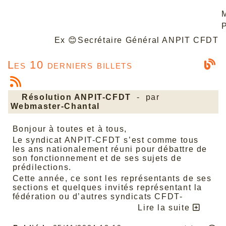
Ex
😊
Secrétaire Général ANPIT CFDT
Les 10 derniers billets
Résolution ANPIT-CFDT
- par
Webmaster-Chantal
Bonjour à toutes et à tous,
Le syndicat ANPIT-CFDT s’est comme tous
les ans nationalement réuni pour débattre de
son fonctionnement et de ses sujets de
prédilections.
Cette année, ce sont les représentants de ses
sections et quelques invités représentant la
fédération ou d’autres syndicats CFDT-
Défense qu’il a conviés à Quiberon, du 02 au
Lire la suite
04 octobre 2024, pour actualiser son
revendicatif.