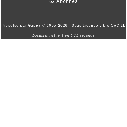
62 Abonnés
Propulsé par GuppY
© 2005-2026
Sous Licence Libre CeCILL
Document généré en 0.21 seconde