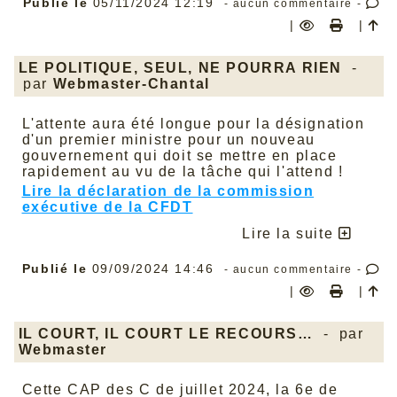
Publié le
05/11/2024 12:19
- aucun commentaire -
Très bonne lecture !
|
|
Retrouver toute l’information
sur
(
file/congres/c2024/Congres-
Quiberon/Reesolution_ANPIT_Congrees_octobre
LE POLITIQUE, SEUL, NE POURRA RIEN
-
par
Webmaster-Chantal
L'attente aura été longue pour la désignation
d'un premier ministre pour un nouveau
gouvernement qui doit se mettre en place
rapidement au vu de la tâche qui l'attend !
Lire la déclaration de la commission
exécutive de la CFDT
Lire la suite
Publié le
09/09/2024 14:46
- aucun commentaire -
|
|
IL COURT, IL COURT LE RECOURS…
- par
Webmaster
Cette CAP des C de juillet 2024, la 6e de