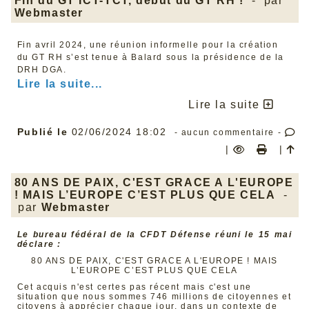
Fin du GT ICT-TCT, début du GT RH !
- par
Webmaster
Fin avril 2024, une réunion informelle pour la création
du GT RH s’est tenue à Balard sous la présidence de la
DRH DGA.
Lire la suite...
Lire la suite
Publié le
02/06/2024 18:02
- aucun commentaire -
|
|
80 ANS DE PAIX, C'EST GRACE A L'EUROPE
! MAIS L’EUROPE C’EST PLUS QUE CELA
-
par
Webmaster
Le bureau fédéral de la CFDT Défense réuni le 15 mai
déclare :
80 ANS DE PAIX, C'EST GRACE A L'EUROPE ! MAIS
L’EUROPE C’EST PLUS QUE CELA
Cet acquis n'est certes pas récent mais c'est une
situation que nous sommes 746 millions de citoyennes et
citoyens à apprécier chaque jour, dans un contexte de