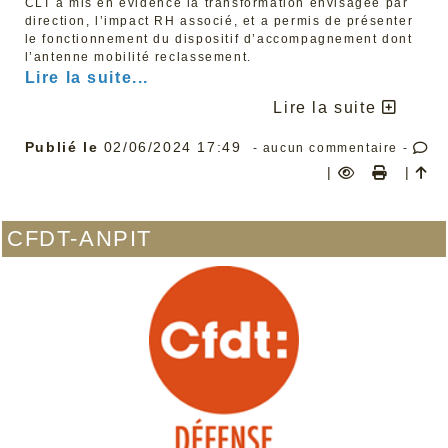
CLT a mis en évidence la transformation envisagée par
plus démocratique, plus protecteur, plus social. Fidèle à
son histoire et à ses valeurs, la CFDT Défense s’associe
direction, l’impact RH associé, et a permis de présenter
à sa confédération en continuant de militer pour une
le fonctionnement du dispositif d’accompagnement dont
Europe fraternelle et progressiste. Nous n'avons pas
l’antenne mobilité reclassement.
besoin de moins d'Europe mais de mieux d'Europe.
Lire la suite...
Alors le 9 juin, votons pour l'Europe et pour une Europe
plus ambitieuse.
Lire la suite
Paris, le 15 mai 2024
Publié le
02/06/2024 17:49
- aucun commentaire -
|
|
CFDT-ANPIT