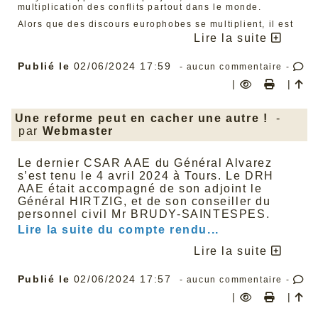
multiplication des conflits partout dans le monde.
Alors que des discours europhobes se multiplient, il est
également important de préciser que si la paix à elle
Lire la suite
seule justifie une Europe unie et solidaire, d’autant plus
au regard du conflit russo-ukrainien à nos portes,
l’Europe, ce sont aussi des avancées sociales et
Publié le
02/06/2024 17:59
- aucun commentaire -
environnementales majeures, telles que :
|
|
La réduction des inégalités femmes/hommes grâce à
une directive récente qui s’impose à la France,
obligeant les entreprises à des mesures
Une reforme peut en cacher une autre !
-
d’équilibrage si les écarts salariaux sont supérieurs
par
Webmaster
à 5 % (l’écart en France est encore aujourd’hui de
24 %)
La réduction des plastiques à usage unique (plus de
20 millions de tonnes de déchets par an ces
Le dernier CSAR AAE du Général Alvarez
dernières années), l’Europe étant plus largement
s’est tenu le 4 avril 2024 à Tours. Le DRH
l’échelle indispensable pour la transition
AAE était accompagné de son adjoint le
écologique juste (déforestation, gaz à effets de
Général HIRTZIG, et de son conseiller du
serre, etc.)
Garder ses droits à congés pendant un arrêt
personnel civil Mr BRUDY-SAINTESPES.
maladie.
Lire la suite du compte rendu...
Rappelons aussi que pendant les deux années de
pandémie, l’UE a été un bouclier essentiel pour protéger
Lire la suite
la santé des travailleurs et des travailleuses et éviter la
faillite des entreprises. Cela a été le travail des députés
européens durant la mandature, enfin, de presque tous...
Publié le
02/06/2024 17:57
- aucun commentaire -
En effet, il est important également de le rappeler, les
|
|
partis d’extrême droite, notamment le Rassemblement
National, se sont constamment abstenus ou ont voté