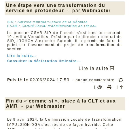
contre des projets de loi ou des résolutions pour
Une étape vers une transformation du
l’égalité femmes/hommes, pour la relance économique
service en profondeur
- par
Webmaster
des pays de l’UE après le Covid-19, pour le soutien à
l’Ukraine, ou encore pour le devoir de vigilance des
entreprises sur leurs impacts sur les droits de l’homme
SID : Service d'infrastructure de la Défense
et de l’environnement (travail des enfants, esclavage,
CSAR : Comité Social d’Administration de réseau
pollution et déforestation, etc.).
Le premier CSAR SID de l’année s’est tenu le mercredi
Il ne faut pas être grand clerc pour penser que céder
10 avril à Versailles. Présidé par le directeur central du
aux sirènes du repli national serait extrêmement
SID, l’IGHCA Alexandre Barouh, il a permis de faire le
dangereux pour l’Europe, et, en particulier, pour les
point sur l’avancement du projet de transformation de
travailleurs et les travailleuses. L’expérience du Brexit
service
en est la preuve. Une fois sorti de l’UE, le Royaume-Uni
a soudainement découvert à quel point il en était
Lire la suite...
dépendant.
Consulter la déclaration liminaire...
Il est donc urgent que les États membres franchissent le
Lire la suite
pas vers un budget européen à hauteur des ambitions
communes qu’ils se sont données. La CFDT plaide
notamment pour :
Publié le
02/06/2024 17:53
- aucun commentaire -
Un budget de l’UE renforcé, notamment via le
|
|
développement d’une Taxation européenne juste.
La création d’un Fonds européen permanent et
financé par la dette européenne, pour mobiliser les
investissements publics, notamment pour la
Fin du « comme si », place à la CLT et aux
transition écologique juste,
AMR
- par
Webmaster
L’introduction d’une conditionnalité sociale et
environnementale dans l’obtention ou l’accession à
tout fonds, aide ou marché public.
Le 9 avril 2024, la Commission Locale de Transformation
L'Europe n'est certes pas parfaite mais elle est
IMPULSION DGA s’est réunie de façon hybride. Cette
essentielle pour construire un avenir plus écologique,